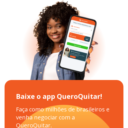
Baixe o app QueroQuitar!
Faça como milhões de brasileiros e
venha negociar com a
QueroQuitar.