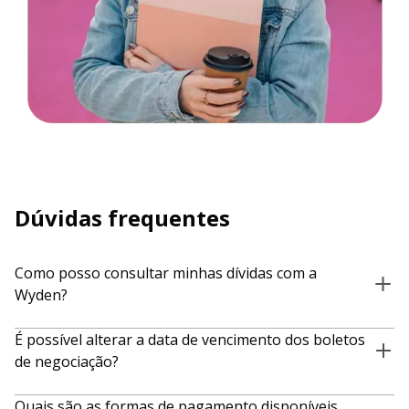
Dúvidas frequentes
Como posso consultar minhas dívidas com a
Wyden?
Você pode consultar suas dívidas acessando o portal de
É possível alterar a data de vencimento dos boletos
negociação da Wyden ou entrando em contato pelos canais de
de negociação?
atendimento disponíveis no site oficial.
Não. A alteração de vencimento é válida apenas para boletos
Quais são as formas de pagamento disponíveis