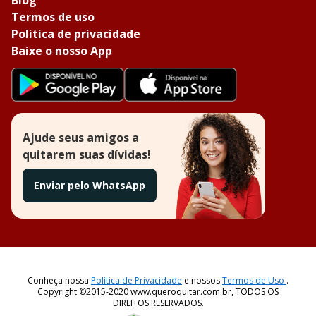
Blog
Termos de uso
Politica de privacidade
Baixe o nosso App
Ajude seus amigos a
quitarem suas dívidas!
Enviar pelo WhatsApp
Conheça nossa
Política de Privacidade
e nossos
Termos de Uso
.
Copyright ©2015-2020 www.queroquitar.com.br, TODOS OS
DIREITOS RESERVADOS.