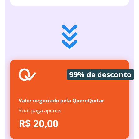
99% de desconto
Valor negociado pela QueroQuitar
Você paga apenas
R$ 20,00