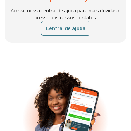
Site: https:
//ativosbb.com.br/
Central de Atendimento ao Cliente:
0800 644 3030
Acesse nossa central de ajuda para mais dúvidas e
acesso aos nossos contatos.
Central de ajuda