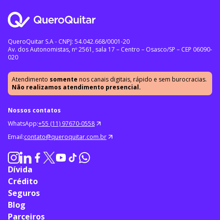
QueroQuitar S.A - CNPJ: 54.042.668/0001-20
Av. dos Autonomistas, nº 2561, sala 17 – Centro – Osasco/SP – CEP 06090-
020
Atendimento
somente
nos canais digitais, rápido e sem burocracias.
Não realizamos atendimento presencial.
Nossos contatos
WhatsApp:
+55 (11) 97670-0558
Email:
contato@queroquitar.com.br
Dívida
Crédito
Seguros
Blog
Parceiros