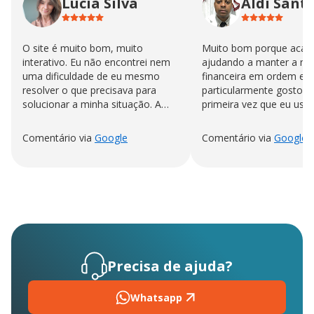
Lucia Silva
Aldi Sant
O site é muito bom, muito
Muito bom porque acab
interativo. Eu não encontrei nem
ajudando a manter a no
uma dificuldade de eu mesmo
financeira em ordem eu
resolver o que precisava para
particularmente gosto n
solucionar a minha situação. A
primeira vez que eu uso
sensação de ter a conta quitada é
"impagável."
Comentário via
Google
Comentário via
Google
Precisa de ajuda?
Whatsapp