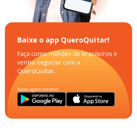
Baixe o app QueroQuitar!
Faça como milhões de brasileiros e
venha negociar com a
QueroQuitar.
Baixe agora mesmo!