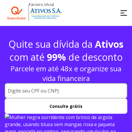
Parceiro oficial
Quite sua dívida da
Ativos
com até
99%
de desconto
Parcele em até 48x e organize sua
vida financeira
Consulte grátis