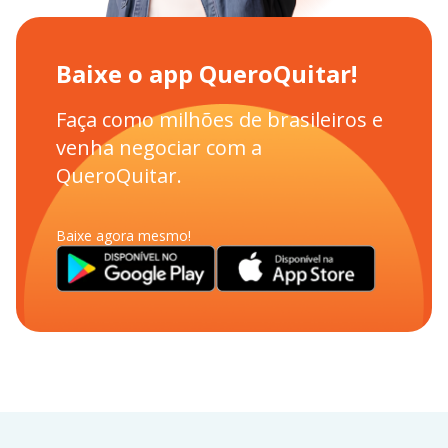
Baixe o app QueroQuitar!
Faça como milhões de brasileiros e
venha negociar com a
QueroQuitar.
Baixe agora mesmo!