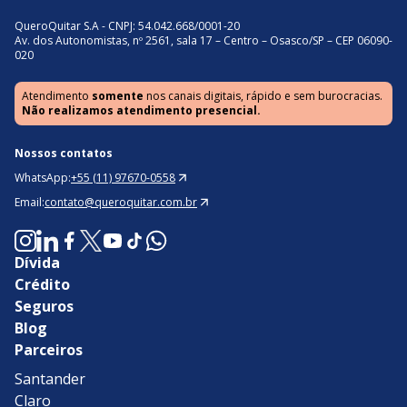
QueroQuitar S.A - CNPJ: 54.042.668/0001-20
Av. dos Autonomistas, nº 2561, sala 17 – Centro – Osasco/SP – CEP 06090-
020
Atendimento
somente
nos canais digitais, rápido e sem burocracias.
Não realizamos atendimento presencial.
Nossos contatos
WhatsApp:
+55 (11) 97670-0558
Email:
contato@queroquitar.com.br
Dívida
Crédito
Seguros
Blog
Parceiros
Santander
Claro