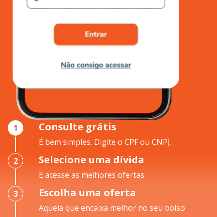
Consulte grátis
1
É bem simples. Digite o CPF ou CNPJ.
Selecione uma dívida
2
E acesse as melhores ofertas
Escolha uma oferta
3
Aquela que encaixa melhor no seu bolso