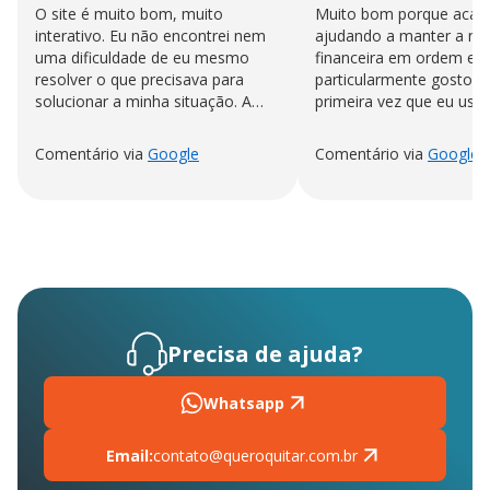
O site é muito bom, muito
Muito bom porque acab
interativo. Eu não encontrei nem
ajudando a manter a no
uma dificuldade de eu mesmo
financeira em ordem eu
resolver o que precisava para
particularmente gosto n
solucionar a minha situação. A
primeira vez que eu uso
sensação de ter a conta quitada é
"impagável."
Comentário via
Google
Comentário via
Google
Precisa de ajuda?
Whatsapp
Email:
contato@queroquitar.com.br