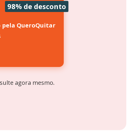
98% de desconto
o pela QueroQuitar
s
nsulte agora mesmo.