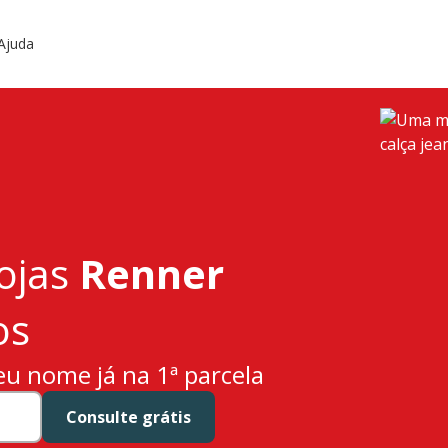
Ajuda
lojas
Renner
os
eu nome já na 1ª parcela
Consulte grátis