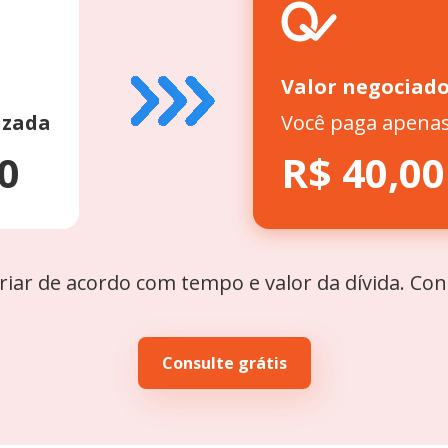
Valor negociad
izada
Você paga apena
0
R$ 40,00
riar de acordo com tempo e valor da dívida. Co
Consulte grátis